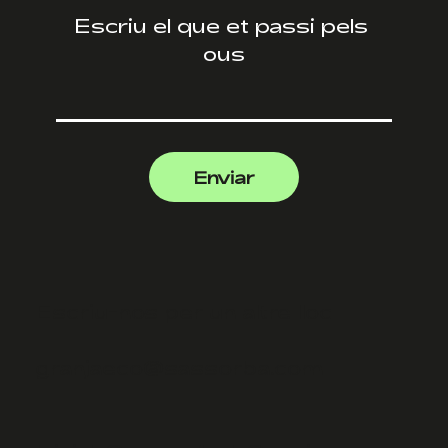
Enviar
Escriu-nos per un altre lloc
granjaeco@sassorba.com