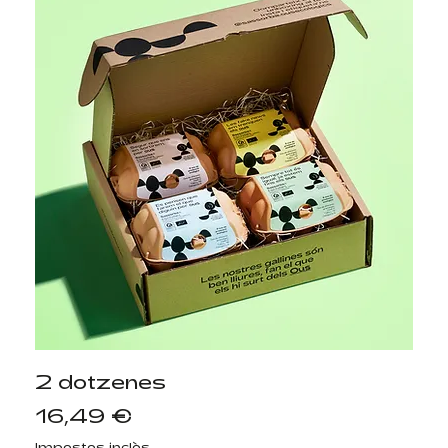
2 dotzenes
Preu
16,49 €
Impostos inclòs