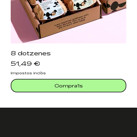
8 dotzenes
Preu
51,49 €
Impostos inclòs
Compra'ls
Segueix