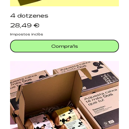
4 dotzenes
Preu
28,49 €
Impostos inclòs
Compra'ls