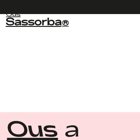
Compra ara els nostres
Ous
Sassorba
®
Ous
a