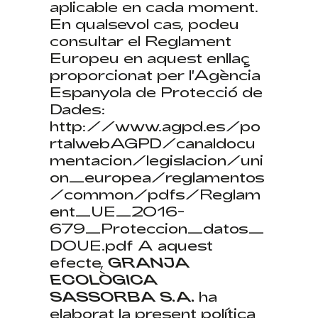
aplicable en cada moment.
En qualsevol cas, podeu
consultar el Reglament
Europeu en aquest enllaç
proporcionat per l'Agència
Espanyola de Protecció de
Dades:
http://www.agpd.es/po
rtalwebAGPD/canaldocu
mentacion/legislacion/uni
on_europea/reglamentos
/common/pdfs/Reglam
ent_UE_2016-
679_Proteccion_datos_
DOUE.pdf
A aquest
efecte,
GRANJA
ECOLÒGICA
SASSORBA S.A.
ha
elaborat la present política