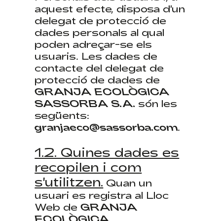
aquest efecte, disposa d'un
delegat de protecció de
dades personals al qual
poden adreçar-se els
usuaris. Les dades de
contacte del delegat de
protecció de dades de
GRANJA ECOLÒGICA
SASSORBA S.A.
són ​​les
següents:
granjaeco@sassorba.com
.
1.2. Quines dades es
recopilen i com
s'utilitzen.
Quan un
usuari es registra al Lloc
Web de
GRANJA
ECOLÒGICA