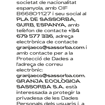
societat de nacionalitat
espanyola, amb CIF
B66801127 i seu social al
PLA DE SASSORBA,
GURB, ESPANYA,
amb
telèfon de contacte
+34
679 577 336
, adreça
electrònica de contacte
granjaeco@sassorba.com
i
amb contacte per a la
Protecció de Dades a
l'adreça de correu
electrònic:
granjaeco@sassorba.com
.
GRANJA ECOLÒGICA
SASSORBA S.A.
està
interessada a protegir la
privadesa de les Dades
Personals dels usuaris i, a