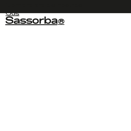
Compra ara els nostres
Ous
Sassorba
®