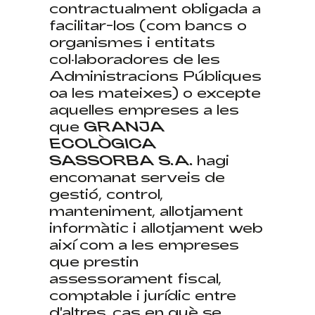
contractualment obligada a
facilitar-los (com bancs o
organismes i entitats
col·laboradores de les
Administracions Públiques
oa les mateixes) o excepte
aquelles empreses a les
que
GRANJA
ECOLÒGICA
SASSORBA S.A.
hagi
encomanat serveis de
gestió, control,
manteniment, allotjament
informàtic i allotjament web
així com a les empreses
que prestin
assessorament fiscal,
comptable i jurídic entre
d'altres, cas en què se