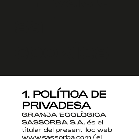
sa i
cookies
1. POLÍTICA DE
PRIVADESA
GRANJA ECOLÒGICA
SASSORBA S.A.
és el
titular del present lloc web
www.sassorba.com
(el