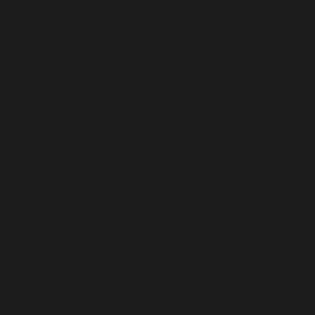
Ens agrada que aquests
missatges us arribin en un
moment tant simple i alhora
quotidià com és el moment de
comprar ous ecològics, i just en
aquest moment, fer-vos veure
la vida amb optimisme i
arrancar-vos el millor dels
vostres somriures. Què seria la
vida sense una miqueta
d'humor?