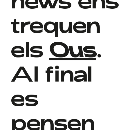
news ens
trequen
els
Ous
.
Al final
es
pensen