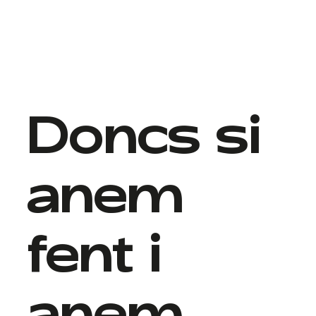
Doncs si
anem
fent i
anem