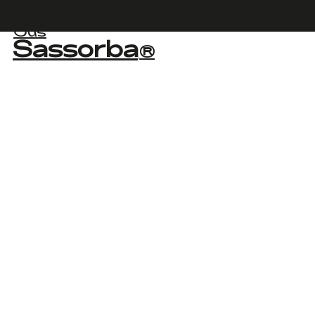
Compra ara els nostres
Ous
Sassorba
®