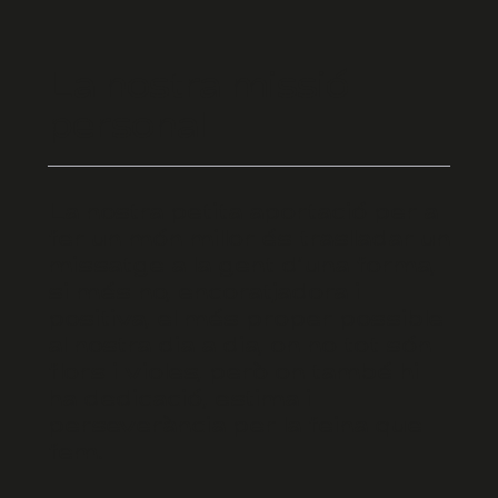
La nostra missió
personal
La nostra petita aportació per a
fer un món millor és traslladar un
missatge a la gent d’una forma,
si més no, encoratjadora i
positiva, el més proper possible
al nostra dia a dia, on no tot són
flors i violes, però on també hi
ha dedicació, estima i
perseverància per la feina que
fem.