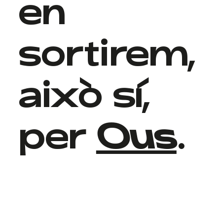
en
sortirem,
això sí,
per
Ous
.