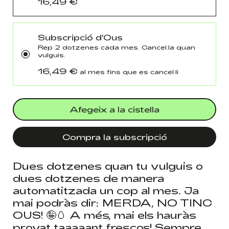
16,49 €
Subscripció d'Ous
Rep 2 dotzenes cada mes. Cancel.la quan
vulguis.
16,49 €
al mes fins que es cancel·li
Afegeix a la cistella
Compra la subscripció
Dues dotzenes quan tu vulguis o
dues dotzenes de manera
automatitzada un cop al mes. Ja
mai podràs dir: MERDA, NO TINC
OUS! 🤪🥚 A més, mai els hauràs
provat taaaaant frescos! Sempre