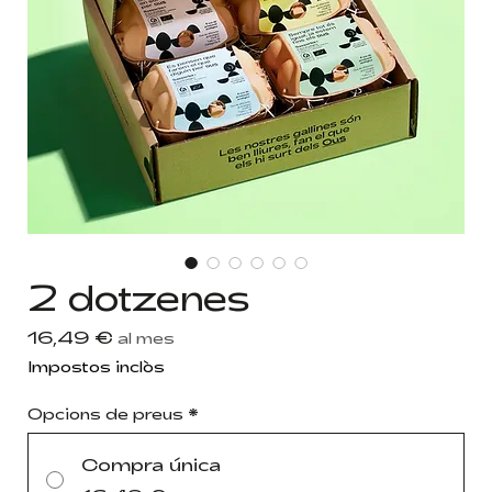
2 dotzenes
Price
16,49 €
al mes
Impostos inclòs
Opcions de preus
*
Compra única