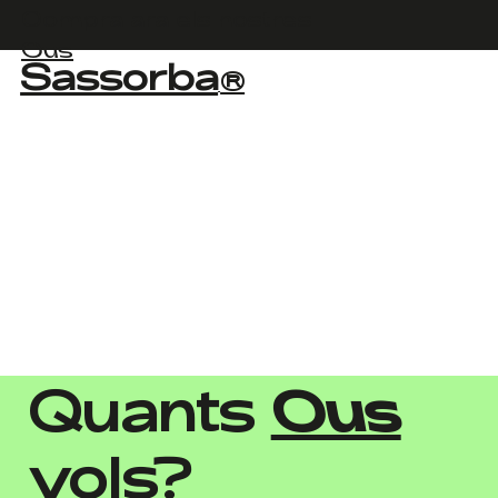
Compra ara els nostres
Ous
Sassorba
®
Quants
Ous
vols?