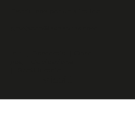
Escriu-nos per un altre lloc
granjaeco@sassorba.com
Inici
|
Compra'ls
|
Coneix-
nos
|
Oubicacions
|
RestOurants
Missió
Política de privadesa i cookies
Termes i condicions