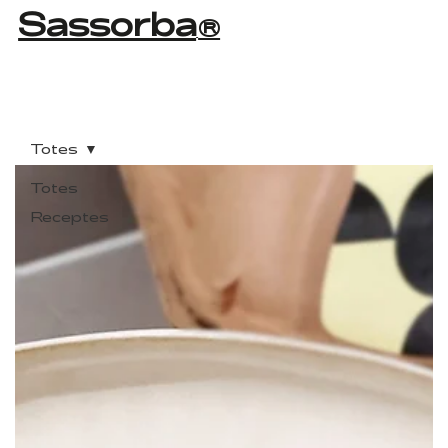
Sassorba
®
Totes
Totes
Receptes