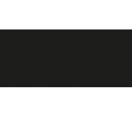
Escriu-nos per un altre lloc
granjaeco@sassorba.com
Inici
|
Compra'ls
|
Coneix-
nos
|
Oubicacions
|
RestOurants
Missió