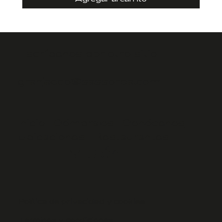
Escríbenos por otro sitio
granjaeco@sassorba.com
Inicio
|
Cómpralos
|
Conócenos
|
Ubicaciones
|
Restaurantes
Misión
Política de privacidad y cookies
Términos y condiciones